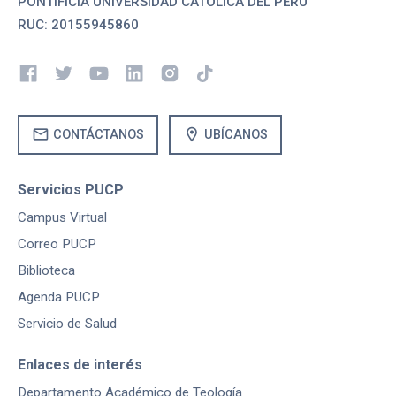
PONTIFICIA UNIVERSIDAD CATOLICA DEL PERU
RUC: 20155945860
mail
location_on
CONTÁCTANOS
UBÍCANOS
Servicios PUCP
Campus Virtual
Correo PUCP
Biblioteca
Agenda PUCP
Servicio de Salud
Enlaces de interés
Departamento Académico de Teología