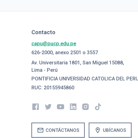
Contacto
capu@pucp.edu.pe
626-2000, anexo 2501 o 3557
Av. Universitaria 1801, San Miguel 15088,
Lima - Perú
PONTIFICIA UNIVERSIDAD CATOLICA DEL PER
RUC: 20155945860
mail
location_on
CONTÁCTANOS
UBÍCANOS