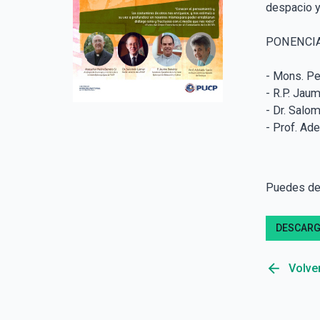
despacio y 
PONENCIA
- Mons. Pe
- R.P. Jau
- Dr. Salo
- Prof. Ade
Puedes des
DESCAR
arrow_back
Volver