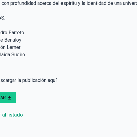
con profundidad acerca del espíritu y la identidad de una univers
S:
dro Barreto
me Benaloy
món Lerner
laida Sueiro
cargar la publicación aquí.
GAR
download
 al listado