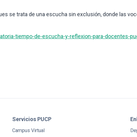
 pues se trata de una escucha sin exclusión, donde las vo
atoria-tiempo-de-escucha-y-reflexion-para-docentes-pu
Servicios PUCP
En
Campus Virtual
De