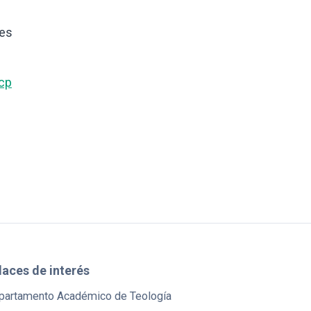
ces
cp
laces de interés
partamento Académico de Teología