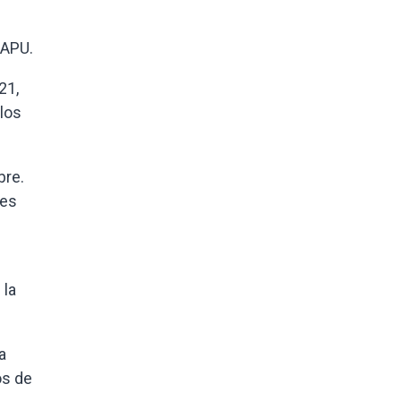
CAPU.
21,
blos
bre.
les
 la
a
os de