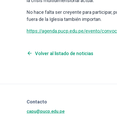
la crisis multidimensional actual.
No hace falta ser creyente para participar,
fuera de la Iglesia también importan.
https://agenda.pucp.edu.pe/evento/convoc
arrow_back
Volver al listado de noticias
Contacto
capu@pucp.edu.pe