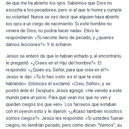
de que me ha abierto los ojos. Sabemos que Dios no
escucha a los pecadores, pero si al que lo honra y cumple
su voluntad. Nunca se oyó decir que alguien haya abierto
los ojos a un ciego de nacimiento. Si este hombre no
viniera de Dios, no podría hacer nada». Ellos le
respondieron: «Tú naciste lleno de pecado, y ¿quieres
darnos lecciones?». Y lo echaron.
Jesús se enteró de que lo habían echado y, al encontrarlo,
le preguntó: «¿Crees en el Hijo del hombre?». El
respondió: «¿Quién es, Señor, para que crea en él?».
Jesús le dijo: «Tú lo has visto: es el que te está
hablando». Entonces él exclamó: «Creo, Señor», y se
postró ante él. Después Jesús agregó: «He venido a este
mundo para un juicio: Para que vean los que no ven y
queden ciegos los que ven». Los fariseos que estaban
con él oyeron esto y le dijeron: «¿Acaso también nosotros
somos ciegos?». Jesús les respondió: «Si ustedes fueran
ciegos, no tendrían pecado, pero como dicen: "Vemos", su