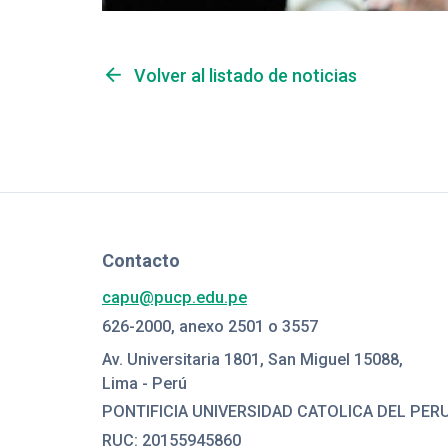
arrow_back
Volver al listado de noticias
Contacto
capu@pucp.edu.pe
626-2000, anexo 2501 o 3557
Av. Universitaria 1801, San Miguel 15088,
Lima - Perú
PONTIFICIA UNIVERSIDAD CATOLICA DEL PER
RUC: 20155945860