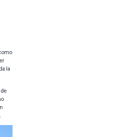
, como
er
da la
 de
mo
en
.