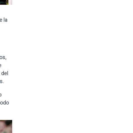
e la
os,
e
 del
s.
o
todo